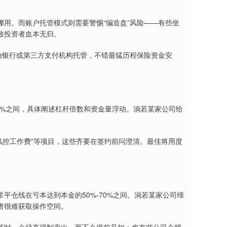
用。而账户托管模式则需要警惕“编造盘”风险——有些坐
致投资者血本无归。
由银行或第三方支付机构托管，不错最猛历程保险资金安
2%之间，具体阐述杠杆倍数和资金量浮动。淌若某家公司给
。
“风控工作费”等项目，这些齐要在签约前问澄清。最佳将用度
平仓线在亏本达到本金的50%-70%之间。淌若某家公司缔
者很难获取操作空间。