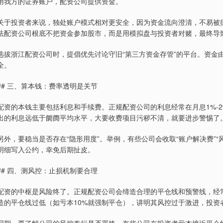
用我方的证券账户，配资公司提供资金。
关于投资者来说，独处账户模式相对更安全，因为资金流向澄清，不易被挪
法配资公司根底不把资金参加股市，而是用模拟盘与投资者对赌，最终导
选拔浙江配资公司时，提倡优先讨论守旧“第三方资金存管”的平台。资金
全。
## 三、算本钱：费率透明是关节
配资的本钱主要包括利息和手续费。正规配资公司的利息经常在月息1%-
出的利息远低于阛阓平均水平，大要收费项目污秽不清，就要进步警惕了
另外，要稳当是否存在“隐形用度”。举例，有些公司会收取“账户解决费”
明细写入公约，幸免后期扯皮。
## 四、测风控：止损机制要合理
配资的中枢是风险终了。正规配资公司会缔造合理的平仓线和预警线，经常
造的平仓线过低（如亏本10%就强制平仓），讲明其风控过于激进，投资