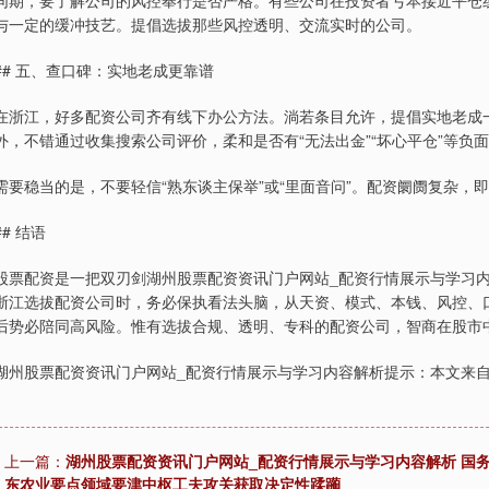
同期，要了解公司的风控奉行是否严格。有些公司在投资者亏本接近平仓
与一定的缓冲技艺。提倡选拔那些风控透明、交流实时的公司。
## 五、查口碑：实地老成更靠谱
在浙江，好多配资公司齐有线下办公方法。淌若条目允许，提倡实地老成
外，不错通过收集搜索公司评价，柔和是否有“无法出金”“坏心平仓”等负
需要稳当的是，不要轻信“熟东谈主保举”或“里面音问”。配资阛阓复杂
## 结语
股票配资是一把双刃剑湖州股票配资资讯门户网站_配资行情展示与学习
浙江选拔配资公司时，务必保执看法头脑，从天资、模式、本钱、风控、
后势必陪同高风险。惟有选拔合规、透明、专科的配资公司，智商在股市
湖州股票配资资讯门户网站_配资行情展示与学习内容解析提示：本文来
上一篇：
湖州股票配资资讯门户网站_配资行情展示与学习内容解析 国
东农业要点领域要津中枢工夫攻关获取决定性蹂躏