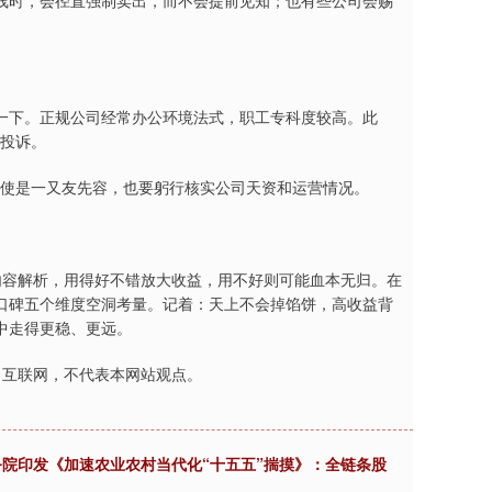
线时，会径直强制卖出，而不会提前见知；也有些公司会赐
一下。正规公司经常办公环境法式，职工专科度较高。此
面投诉。
，即使是一又友先容，也要躬行核实公司天资和运营情况。
内容解析，用得好不错放大收益，用不好则可能血本无归。在
口碑五个维度空洞考量。记着：天上不会掉馅饼，高收益背
中走得更稳、更远。
自互联网，不代表本网站观点。
务院印发《加速农业农村当代化“十五五”揣摸》：全链条股