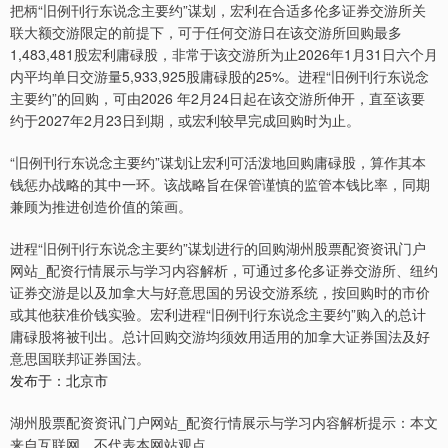
把柄“旧例刊行东说念主要约”谋划，宏利在合适多伦多证券交游所关
联大额交游限定的前提下，可于任何交游日在该交游所回购最多
1,483,481股宏利庸碌股，非常于该交游所为止2026年1月31日六个月
内平均单日交游量5,933,925股庸碌股的25%。进程“旧例刊行东说念
主要约”的回购，可由2026 年2月24日起在该交游所伸开，直至该要
约于2027年2月23日到期，或宏利较早完成回购时为止。
“旧例刊行东说念主要约”谋划让宏利可活泼地回购庸碌股，算作其本
钱惩办战略的其中一环。该战略旨在保管谨慎的监管本钱比率，同期
兼顾为推进创造价值的策画。
进程“旧例刊行东说念主要约”谋划进行的回购湖州股票配资资讯门户
网站_配资行情展示与学习内容解析，可通过多伦多证券交游所、纽约
证券交游是以及加拿大与好意思国的另设交游系统，按回购时的市价
或其他获准价钱实验。宏利进程“旧例刊行东说念主要约”购入的总计
庸碌股将被刊出。总计回购交游均须效用适用的加拿大证券国法及好
意思国联邦证券国法。
发布于：北京市
湖州股票配资资讯门户网站_配资行情展示与学习内容解析提示：本文
来自互联网，不代表本网站观点。