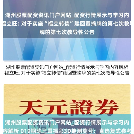
上证综指
3878.43
+56.15
+1.47%
湖州股票配资资讯门户网站_配资行情展示与学习内容解析
福立旺: 对于实施“福立转债”赎回暨摘牌的第七次教导性公告
深证成指
14144.20
+258.49
+1.86%