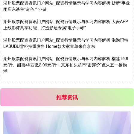
基金指数
7231.43
+17.87
+0.25%
湖州股票配资资讯门户网站_配资行情展示与学习内容解析 斩断“事业
闭店东谈主”灰色产业链
湖州股票配资资讯门户网站_配资行情展示与学习内容解析 大麦APP
上线影评共享功能，打造影迷专属“电子手帐”
湖州股票配资资讯门户网站_配资行情展示与学习内容解析 泡泡玛特
LABUBU雪柜持重发售 Home款大家首单来自京东
湖州股票配资资讯门户网站_配资行情展示与学习内容解析 榴莲19.9
国债指数
229.60
-0.00
0.00%
元/斤、甜蜜4K西瓜2.99元/斤！京东扣头超市“击穿价”点火五一抢购
潮
推荐资讯
期指IC0
7744.40
+196.00
+2.60%