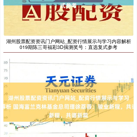
湖州股票配资资讯门户网站_配资行情展示与学习内容解析
沪深300
4658.15
+57.22
+1.24%
019期陈三哥福彩3D揣测奖号：直选复式参考
北证50
1119.46
+25.97
+2.38%