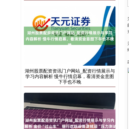
沪深300
4658.15
0.00
0.00%
北证50
1119.46
0.00
0.00%
湖州股票配资资讯门户网站_配资行情展示与
学习内容解析 慢牛行情启幕，看清资金意图
下手也不晚