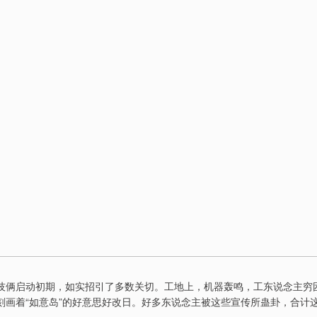
技俩启动初期，如实招引了多数关切。工地上，机器轰鸣，工东说念主穷
刻画着“如意岛”的好意思好改日。好多东说念主被这些宣传所蛊卦，合计