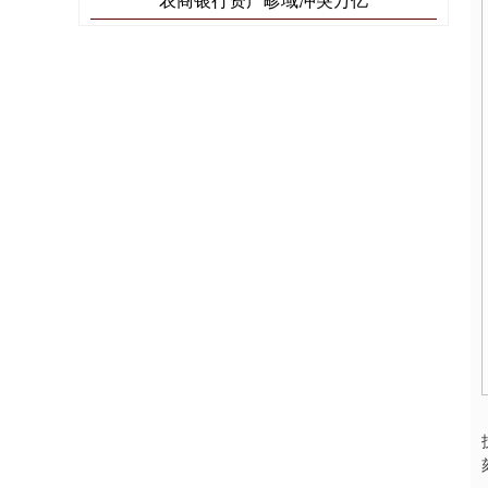
期指IC0
7744.40
+196.00
+2.60%