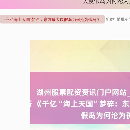
大度假岛为何沦为
千亿“海上天国”梦碎：东方最大度假岛为何沦为孤岛？
来自：股票期权配资
网站：湖州股票配资资讯门户网站_配资行情展示