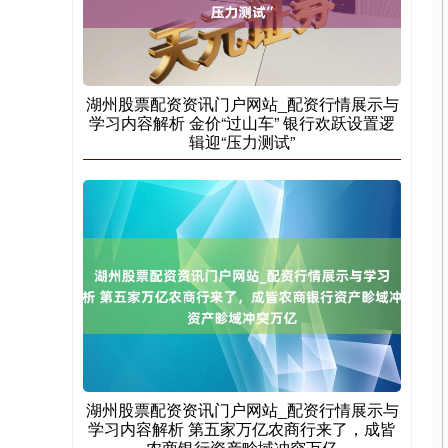
创业板指
0.00
0.00
0.00%
湖州股票配资资讯门户网站_配资行情展示与
学习内容解析 金价“过山车” 银行欢跃设置逻
辑迎“压力测试”
基金指数
7231.43
0.00
0.00%
湖州股票配资资讯门户网站_配资行情展示与
国债指数
229.61
+0.01
+0.01%
学习内容解析 第五家万亿农商行来了，成皆
农商银行资产畛域冲突万亿