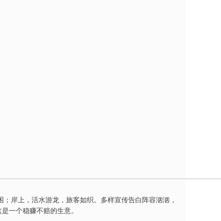
困；岸上，活水游龙，旅客如织。多样宣传告白阵容汹汹，
这是一个稳赚不赔的生意。