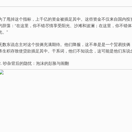
为了甩掉这个指标，上千亿的资金被插足其中。这些资金不仅来自国内投
的辞藻：“在这里，你不错尽情享受阳光、沙滩和波澜；在这里，你不错
光。”
无数东说念主对这个技俩充满期待。他们降服，这不单是是一个贸易技俩
终生积存致使贷款插足其中。干系词，他们不知说念，这可能是他们东说
2. 吵杂背后的隐忧：泡沫的彭胀与闹翻