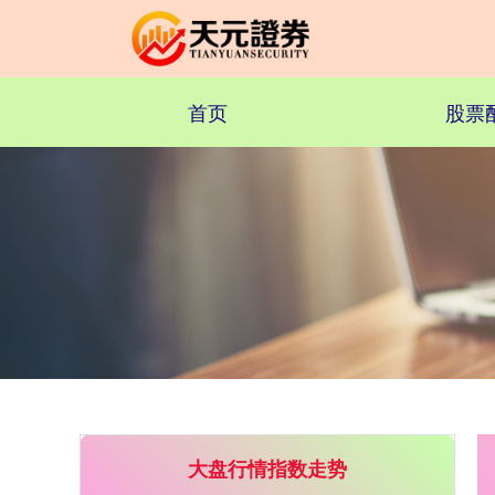
首页
股票
上证综指
3878.33
-0.10
0.00%
深证成指
0.00
0.00
0.00%
大盘行情指数走势