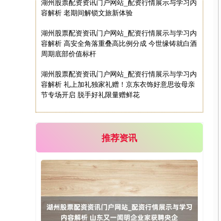
湖州股票配资资讯门户网站_配资行情展示与学习内
容解析 老期间解锁文旅新体验
湖州股票配资资讯门户网站_配资行情展示与学习内
容解析 高安全角落重叠高比例分成 今世缘铸就白酒
国债指数
229.61
+0.01
+0.01%
周期底部价值标杆
湖州股票配资资讯门户网站_配资行情展示与学习内
容解析 礼上加礼独家礼赠！京东衣饰好意思妆母亲
节专场开启 脱手好礼限量赠鲜花
推荐资讯
期指IC0
7744.40
+196.00
+2.60%